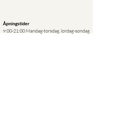
Åpningstider
9:00-21:00 Mandag-torsdag, lørdag-søndag
(fredag stengt)
Kontakt oss
E-post:
infomeditasjon@gmail.com
Telefon:
+46 76 804 68 06
Personvernerklæring
Hjem
Om oss
Våre klasser
Timeplan
Medlemskap og pris
Spørsmål og svar
Kontakt oss