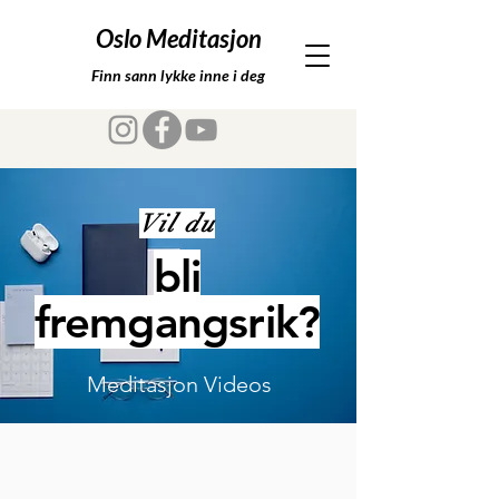
Oslo Meditasjon
Finn sann lykke inne i deg
Vil du
bli
fremgangsrik?
Meditasjon Videos